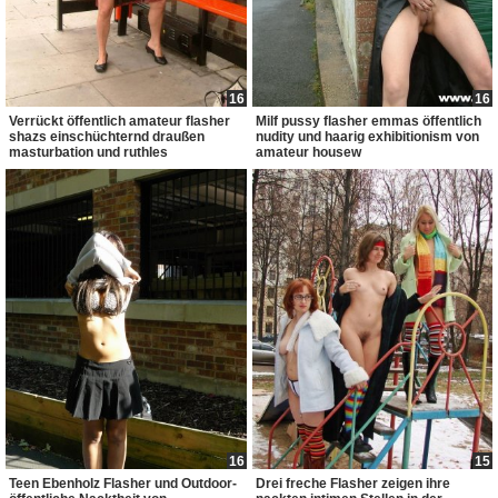
16
16
Verrückt öffentlich amateur flasher
Milf pussy flasher emmas öffentlich
shazs einschüchternd draußen
nudity und haarig exhibitionism von
masturbation und ruthles
amateur housew
16
15
Teen Ebenholz Flasher und Outdoor-
Drei freche Flasher zeigen ihre