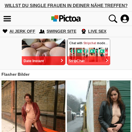
WILLST DU SINGLE FRAUEN IN DEINER NÄHE TREFFEN?
AI JERK OFF
SWINGER SITE
LIVE SEX
Date Instant
StripChat
Flasher Bilder
Emily (49) 🍑
Columbus