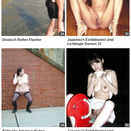
26
30
Deutsch Reifen Flasher
Japanisch Exhibitionist Und
Lichthupe Damen 15
16
30