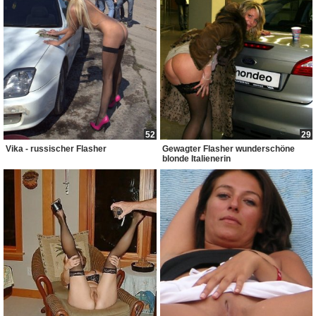
52
29
Vika - russischer Flasher
Gewagter Flasher wunderschöne
blonde Italienerin