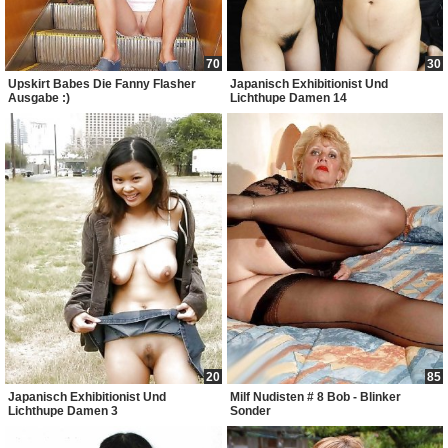
70
30
Upskirt Babes Die Fanny Flasher
Japanisch Exhibitionist Und
Ausgabe :)
Lichthupe Damen 14
20
85
Japanisch Exhibitionist Und
Milf Nudisten # 8 Bob - Blinker
Lichthupe Damen 3
Sonder