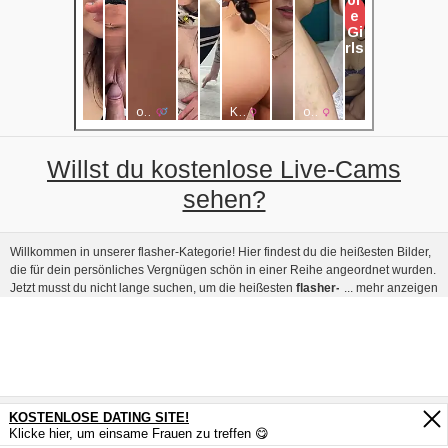
Willst du kostenlose Live-Cams
sehen?
Willkommen in unserer flasher-Kategorie! Hier findest du die heißesten Bilder,
die für dein persönliches Vergnügen schön in einer Reihe angeordnet wurden.
Jetzt musst du nicht lange suchen, um die heißesten
flasher-Pornobilder zu
... mehr anzeigen
finden
, die erstaunliche Mädchen und Frauen zeigen! Einige dieser Bilder sind
vollständig vom Benutzer erstellt, was bedeutet, dass sie von Amateuren
aufgenommen wurden. Das bedeutet, dass echte Menschen diese Bilder
gemacht haben und das wird definitiv deine Befriedigung steigern, während du
die Bilder selbst genießt. Natürlich sehen andere wesentlich professioneller
aus, weil sie auch von professionellen Fotografen gemacht wurden und alles
wird entsprechend unglaublich sein: das Licht, die Position, die Szenerie, die
KOSTENLOSE DATING SITE!
PICTOA.COM ©
Models … Was auch immer du bevorzugst, du wirst sicherlich etwas
Klicke hier, um einsame Frauen zu treffen 😋