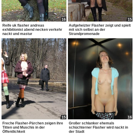
16
15
Reife uk flasher andreas
Aufgeheizter Flasher zeigt und spielt
exhibitionist abend necken verkehr
mit sich selbst an der
nackt und mastur
Strandpromenade
15
16
Freche Flasher-Pärchen zeigen ihre
Großer schlanker ehemals
Titten und Muschis in der
schüchterner Flasher wird nackt in
Öffentlichkeit
der Stadt