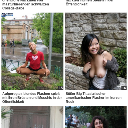
öffentliche Nacktheit von
nackten intimen Stellen in der
masturbierenden schwarzen
Öffentlichkeit
College-Babe
15
16
Aufgeregtes blondes Flashen spielt
Süßer Big Tit asiatischer
mit ihren Brüsten und Muschis in der
amerikanischer Flasher im kurzen
Öffentlichkeit
Rock