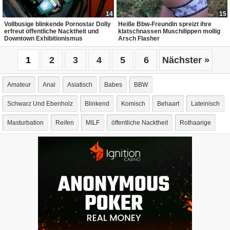
14
15
Vollbusige blinkende Pornostar Dolly
Heiße Bbw-Freundin spreizt ihre
erfreut öffentliche Nacktheit und
klatschnassen Muschilippen mollig
Downtown Exhibitionismus
Arsch Flasher
1
2
3
4
5
6
Nächster »
Amateur
Anal
Asiatisch
Babes
BBW
Schwarz Und Ebenholz
Blinkend
Komisch
Behaart
Lateinisch
Masturbation
Reifen
MILF
öffentliche Nacktheit
Rothaarige