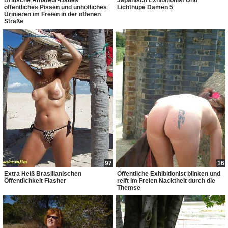
Britische Amateur-Babes
Japanisch Exhibitionist Und
öffentliches Pissen und unhöfliches
Lichthupe Damen 5
Urinieren im Freien in der offenen
Straße
97
16
Extra Heiß Brasilianischen
Öffentliche Exhibitionist blinken und
Öffentlichkeit Flasher
reift im Freien Nacktheit durch die
Themse