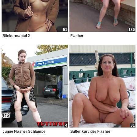
51
186
Blinkermantel 2
Flasher
4
31
Junge Flasher Schlampe
Süßer kurviger Flasher