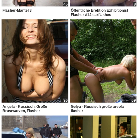
46
8
Flasher-Mantel 3
Öffentliche Erektion Exhibitionist
Flasher #14 carflashes
96
69
Angela - Russisch, Große
Gelya - Russisch große areola
Brustwarzen, Flasher
flasher